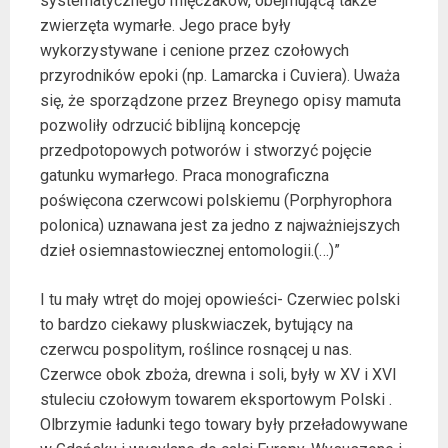
systematycznego mięczaków, obejmującą także
zwierzęta wymarłe. Jego prace były
wykorzystywane i cenione przez czołowych
przyrodników epoki (np. Lamarcka i Cuviera). Uważa
się, że sporządzone przez Breynego opisy mamuta
pozwoliły odrzucić biblijną koncepcję
przedpotopowych potworów i stworzyć pojęcie
gatunku wymarłego. Praca monograficzna
poświęcona czerwcowi polskiemu (Porphyrophora
polonica) uznawana jest za jedno z najważniejszych
dzieł osiemnastowiecznej entomologii.(…)”
I tu mały wtręt do mojej opowieści- Czerwiec polski
to bardzo ciekawy pluskwiaczek, bytujący na
czerwcu pospolitym, roślince rosnącej u nas.
Czerwce obok zboża, drewna i soli, były w XV i XVI
stuleciu czołowym towarem eksportowym Polski .
Olbrzymie ładunki tego towary były przeładowywane