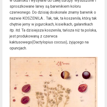
w Gdańsku i wysyłane do całej Europy. Wysuszone i
sproszkowane larwy są barwnikiem koloru
czerwonego. Do dzisiaj doskonale znamy barwnik o
nazwie KOSZENILA… Tak, tak, ta koszenila, którą tak
chętnie jemy w jogurcikach, kisielkach, galaretkach
itp. itd. Ta dzisiejsza koszenila, tańsza niż ta polska,
jest produkowaną z czerwca
kaktusowego(Dactylopius coccus), żyjącego na
opuncjach.