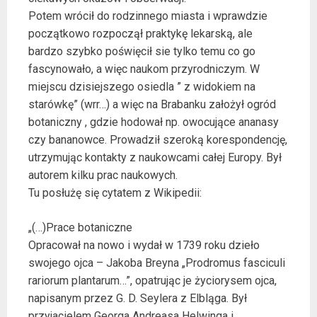
Potem wrócił do rodzinnego miasta i wprawdzie
początkowo rozpoczął praktykę lekarską, ale
bardzo szybko poświęcił sie tylko temu co go
fascynowało, a więc naukom przyrodniczym. W
miejscu dzisiejszego osiedla ” z widokiem na
starówkę” (wrr…) a więc na Brabanku założył ogród
botaniczny , gdzie hodował np. owocujące ananasy
czy bananowce. Prowadził szeroką korespondencję,
utrzymując kontakty z naukowcami całej Europy. Był
autorem kilku prac naukowych.
Tu posłużę się cytatem z Wikipedii:
„(…)Prace botaniczne
Opracował na nowo i wydał w 1739 roku dzieło
swojego ojca – Jakoba Breyna „Prodromus fasciculi
rariorum plantarum…”, opatrując je życiorysem ojca,
napisanym przez G. D. Seylera z Elbląga. Był
przyjacielem Georga Andreasa Helwinga i