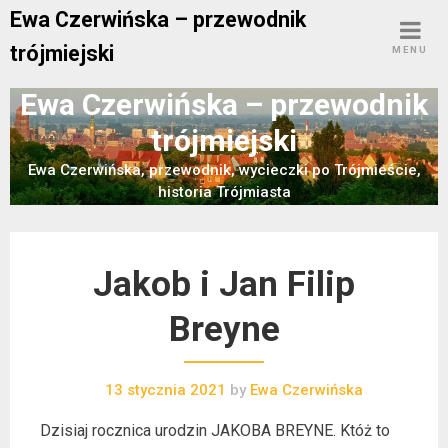
Skip
Ewa Czerwińska – przewodnik
to
trójmiejski
MENU
content
Ewa Czerwińska – przewodnik
trójmiejski
Ewa Czerwińska, przewodnik, wycieczki po Trójmieście,
historia Trójmiasta
Jakob i Jan Filip
Breyne
13 stycznia 2021
by
Ewa Czerwińska
Dzisiaj rocznica urodzin JAKOBA BREYNE. Któż to