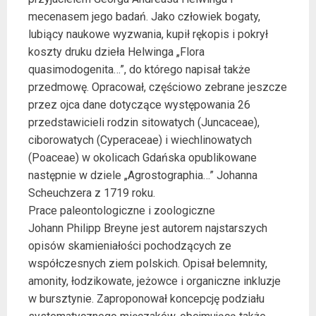
mecenasem jego badań. Jako człowiek bogaty,
lubiący naukowe wyzwania, kupił rękopis i pokrył
koszty druku dzieła Helwinga „Flora
quasimodogenita…”, do którego napisał także
przedmowę. Opracował, częściowo zebrane jeszcze
przez ojca dane dotyczące występowania 26
przedstawicieli rodzin sitowatych (Juncaceae),
ciborowatych (Cyperaceae) i wiechlinowatych
(Poaceae) w okolicach Gdańska opublikowane
następnie w dziele „Agrostographia…” Johanna
Scheuchzera z 1719 roku.
Prace paleontologiczne i zoologiczne
Johann Philipp Breyne jest autorem najstarszych
opisów skamieniałości pochodzących ze
współczesnych ziem polskich. Opisał belemnity,
amonity, łodzikowate, jeżowce i organiczne inkluzje
w bursztynie. Zaproponował koncepcję podziału