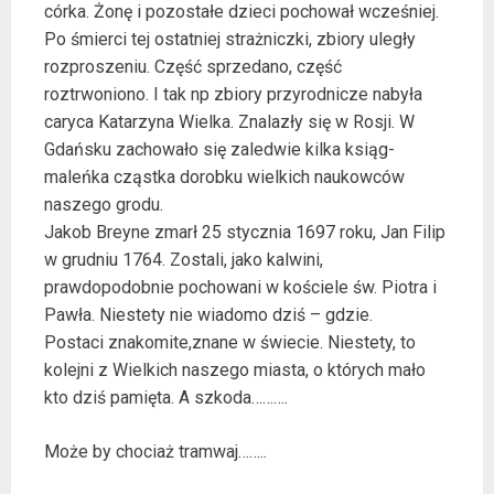
córka. Żonę i pozostałe dzieci pochował wcześniej.
Po śmierci tej ostatniej strażniczki, zbiory uległy
rozproszeniu. Część sprzedano, część
roztrwoniono. I tak np zbiory przyrodnicze nabyła
caryca Katarzyna Wielka. Znalazły się w Rosji. W
Gdańsku zachowało się zaledwie kilka ksiąg-
maleńka cząstka dorobku wielkich naukowców
naszego grodu.
Jakob Breyne zmarł 25 stycznia 1697 roku, Jan Filip
w grudniu 1764. Zostali, jako kalwini,
prawdopodobnie pochowani w kościele św. Piotra i
Pawła. Niestety nie wiadomo dziś – gdzie.
Postaci znakomite,znane w świecie. Niestety, to
kolejni z Wielkich naszego miasta, o których mało
kto dziś pamięta. A szkoda……….
Może by chociaż tramwaj……..