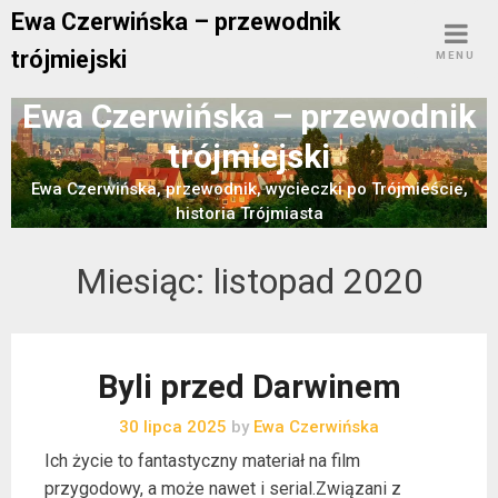
Skip
Ewa Czerwińska – przewodnik
to
trójmiejski
MENU
content
Ewa Czerwińska – przewodnik
trójmiejski
Ewa Czerwińska, przewodnik, wycieczki po Trójmieście,
historia Trójmiasta
Miesiąc:
listopad 2020
Byli przed Darwinem
30 lipca 2025
by
Ewa Czerwińska
Ich życie to fantastyczny materiał na film
przygodowy, a może nawet i serial.Związani z