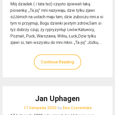
Mój dziadek ( i tata też) często śpiewali taką
piosenkę: „Ta joj” mni nazywaju, dzie tylku zjawi
si,Uśmich na ustach maju tam, dzie zuboczu mni.a si
tym ni przyjmuji, Bogu dzienki jestym zdrów,Sam si
tyż dobrzy czuji, ży rypryzyntuji Lwów.Katuwicy,
Poznań, Puck, Warszawa, Wilnu, Łuck,Dzie tylku
zjawi si, tam wszysku do mni mkni. „Ta-joj” Jóźku, …
Continue Reading
Jan Uphagen
17 listopada 2020
by
Ewa Czerwińska