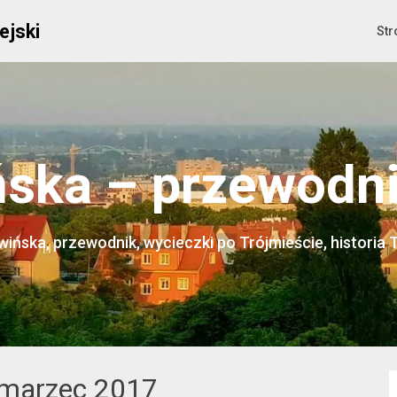
ejski
Str
ska – przewodnik
ińska, przewodnik, wycieczki po Trójmieście, historia 
marzec 2017