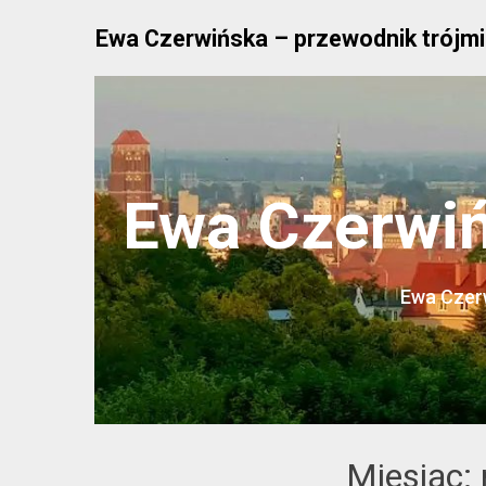
Skip
Ewa Czerwińska – przewodnik trójmi
to
content
Ewa Czerwiń
Ewa Czerw
Miesiąc: