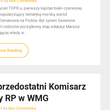
24
by
Ewa Czerwińska
łożyciel TOPR-u, pierwszy kapitan biało-czerwonej
 popularyzujący tematykę morską wśród
w Dumanowie na Podolu. Był synem Seweryna
oli rodziców początkowy etap edukacji Mariusz
ującej wtedy w …
nue Reading
przedostatni Komisarz
ny RP w WMG
24
by
Ewa Czerwińska