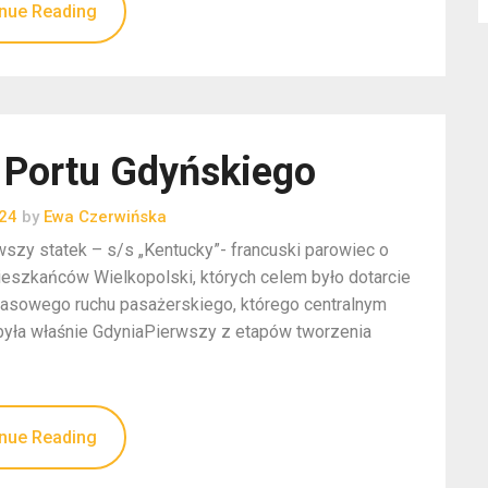
nue Reading
 Portu Gdyńskiego
024
by
Ewa Czerwińska
szy statek – s/s „Kentucky”- francuski parowiec o
mieszkańców Wielkopolski, których celem było dotarcie
masowego ruchu pasażerskiego, którego centralnym
 była właśnie GdyniaPierwszy z etapów tworzenia
nue Reading