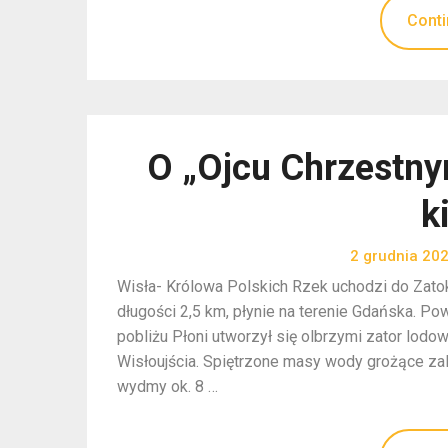
Conti
O „Ojcu Chrzestny
k
2 grudnia 20
Wisła- Królowa Polskich Rzek uchodzi do Zatok
długości 2,5 km, płynie na terenie Gdańska. Po
pobliżu Płoni utworzył się olbrzymi zator lodo
Wisłoujścia. Spiętrzone masy wody grożące z
wydmy ok. 8 …