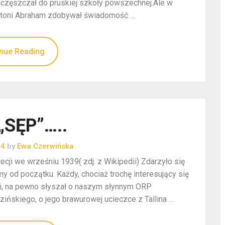
 uczęszczał do pruskiej szkoły powszechnej.Ale w
ntoni Abraham zdobywał świadomość …
nue Reading
„SĘP”…..
24
by
Ewa Czerwińska
ji we wrześniu 1939( zdj. z Wikipedii) Zdarzyło się
y od początku. Każdy, chociaż trochę interesujący się
imi, na pewno słyszał o naszym słynnym ORP
ińskiego, o jego brawurowej ucieczce z Tallina …