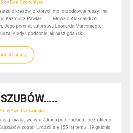
25
by
Ewa Czerwińska
sarzu z kresów, z których moi przodkowie ruszyli na
ał je Kazmierz Pawlak………. Mowa o Aleksandrze
m. Jego pomnik, autorstwa Leonarda Marconiego,
tusza. Kiedyś podobnie jak nasz gdański …
nue Reading
ASZUBÓW…..
24
by
Ewa Czerwińska
snej glinianki, we wsi Zdrada pod Puckiem, bezrolnego
Kaszubów został. Urodził się 155 lat temu- 19 grudnia