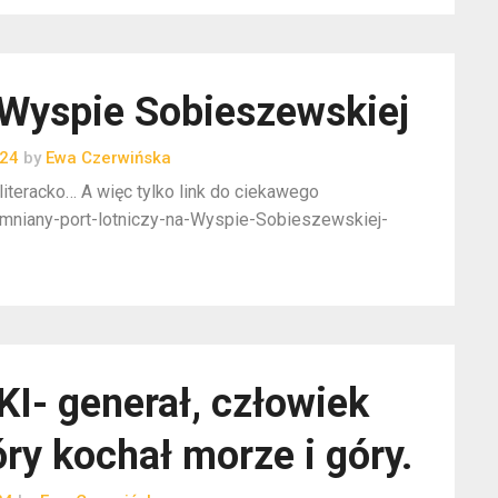
Wyspie Sobieszewskiej
024
by
Ewa Czerwińska
iteracko… A więc tylko link do ciekawego
apomniany-port-lotniczy-na-Wyspie-Sobieszewskiej-
- generał, człowiek
ry kochał morze i góry.