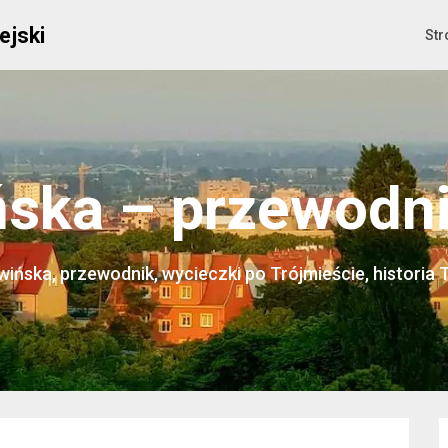
ejski
Str
ska – przewodnik
ińska, przewodnik, wycieczki po Trójmieście, historia 