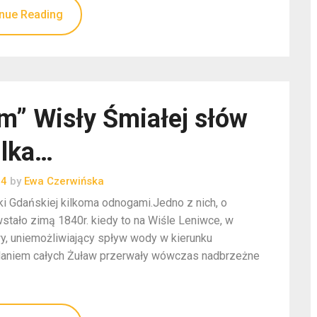
nue Reading
m” Wisły Śmiałej słów
ilka…
24
by
Ewa Czerwińska
i Gdańskiej kilkoma odnogami.Jedno z nich, o
wstało zimą 1840r. kiedy to na Wiśle Leniwce, w
wy, uniemożliwiający spływ wody w kierunku
alaniem całych Żuław przerwały wówczas nadbrzeżne