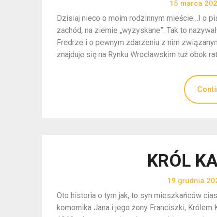
15 marca 20
Dzisiaj nieco o moim rodzinnym mieście…I o pi
zachód, na ziemie „wyzyskane”. Tak to nazyw
Fredrze i o pewnym zdarzeniu z nim związany
znajduje się na Rynku Wrocławskim tuż obok ra
Conti
KRÓL K
19 grudnia 20
Oto historia o tym jak, to syn mieszkańców cia
komornika Jana i jego żony Franciszki, Królem 