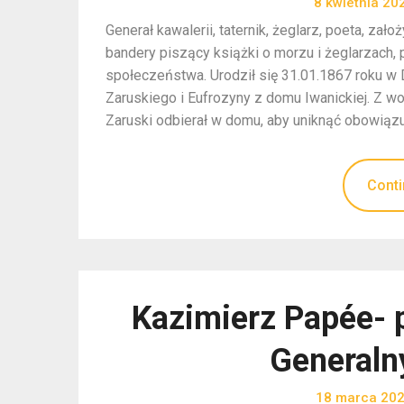
8 kwietnia 20
Generał kawalerii, taternik, żeglarz, poeta, za
bandery piszący książki o morzu i żeglarzach,
społeczeństwa. Urodził się 31.01.1867 roku 
Zaruskiego i Eufrozyny z domu Iwanickiej. Z w
Zaruski odbierał w domu, aby uniknąć obowiąz
Conti
Kazimierz Papée- 
General
18 marca 20