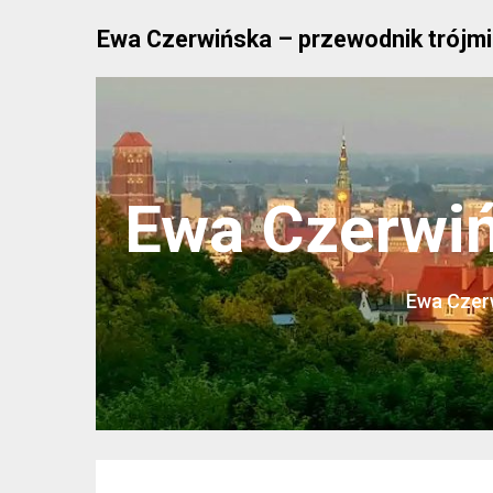
Skip
Ewa Czerwińska – przewodnik trójmi
to
content
Ewa Czerwiń
Ewa Czerw
Blog