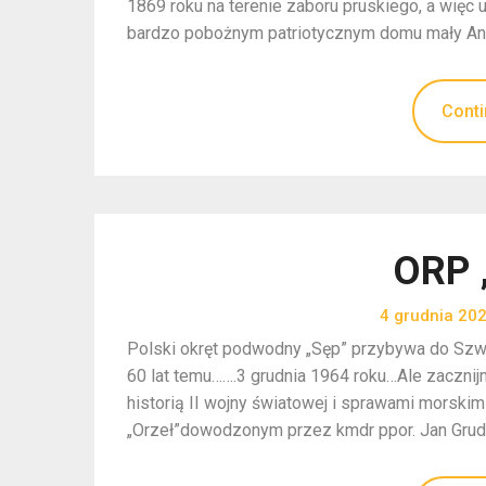
1869 roku na terenie zaboru pruskiego, a więc
bardzo pobożnym patriotycznym domu mały A
Conti
ORP 
4 grudnia 20
Polski okręt podwodny „Sęp” przybywa do Szwec
60 lat temu…….3 grudnia 1964 roku…Ale zacznijm
historią II wojny światowej i sprawami morsk
„Orzeł”dowodzonym przez kmdr ppor. Jan Grudz