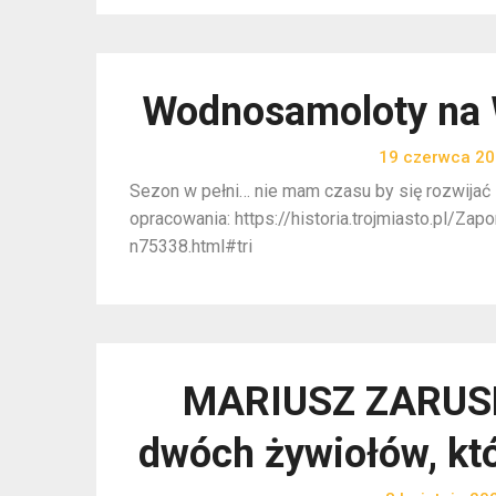
Wodnosamoloty na 
19 czerwca 2
Sezon w pełni… nie mam czasu by się rozwijać l
opracowania: https://historia.trojmiasto.pl/Z
n75338.html#tri
MARIUSZ ZARUSKI
dwóch żywiołów, któ