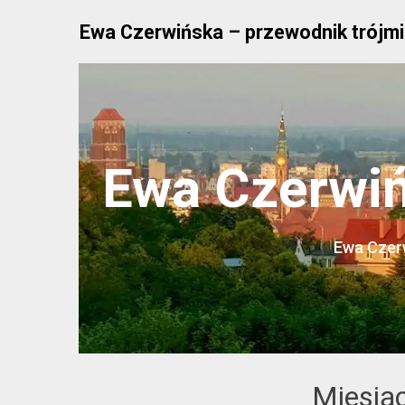
Skip
Ewa Czerwińska – przewodnik trójmi
to
content
Ewa Czerwiń
Ewa Czerw
Miesią