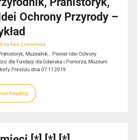
yrodnik, Prahistoryk,
Idei Ochrony Przyrody –
ykład
20
by
Ewa Czerwińska
Prahistoryk, Muzealnik… Pionier Idei Ochrony
zić dla Fundacji dla Gdańska i Pomorza, Muzeum
efy Prestiżu dnia 07.11.2019.
nue Reading
ięci [*] [*] [*]