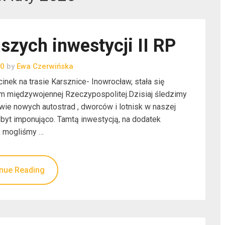
szych inwestycji II RP
20
by
Ewa Czerwińska
cinek na trasie Karsznice- Inowrocław, stała się
 międzywojennej Rzeczypospolitej.Dzisiaj śledzimy
ie nowych autostrad , dworców i lotnisk w naszej
 zbyt imponująco. Tamtą inwestycją, na dodatek
 mogliśmy …
nue Reading