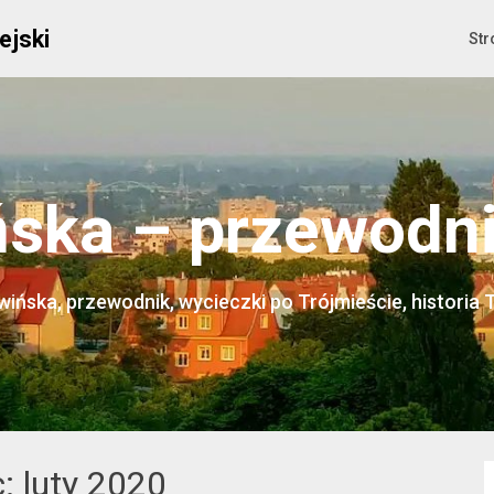
ejski
Str
ska – przewodnik
ińska, przewodnik, wycieczki po Trójmieście, historia 
c:
luty 2020