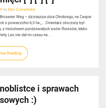
20
by
Ewa Czerwińska
y Brösener Weg – dzisiejsza ulica Chrobrego, na Zaspie
ch o powierzchni 6,5 ha „…..Cmentarz otoczony był
ia, z mnóstwem pordzewiałych esów-floresów, lekko
tety Leo nie dał mi czasu na …
nue Reading
noblistce i sprawach
sowych :)