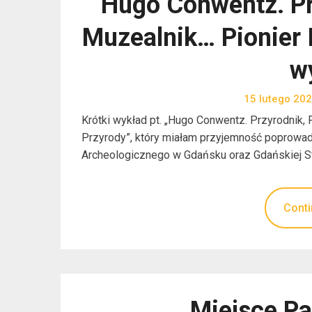
Hugo Conwentz. Prz
Muzealnik… Pionier 
w
15 lutego 20
Krótki wykład pt. „Hugo Conwentz. Przyrodnik, 
Przyrody”, który miałam przyjemność poprowad
Archeologicznego w Gdańsku oraz Gdańskiej Str
Conti
Miejsce Pam