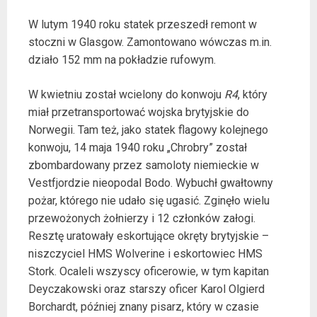
W lutym 1940 roku statek przeszedł remont w
stoczni w Glasgow. Zamontowano wówczas m.in.
działo 152 mm na pokładzie rufowym.
W kwietniu został wcielony do konwoju
R4
, który
miał przetransportować wojska brytyjskie do
Norwegii. Tam też, jako statek flagowy kolejnego
konwoju, 14 maja 1940 roku „Chrobry” został
zbombardowany przez samoloty niemieckie w
Vestfjordzie nieopodal Bodo. Wybuchł gwałtowny
pożar, którego nie udało się ugasić. Zginęło wielu
przewożonych żołnierzy i 12 członków załogi.
Resztę uratowały eskortujące okręty brytyjskie –
niszczyciel HMS Wolverine i eskortowiec HMS
Stork. Ocaleli wszyscy oficerowie, w tym kapitan
Deyczakowski oraz starszy oficer Karol Olgierd
Borchardt, później znany pisarz, który w czasie