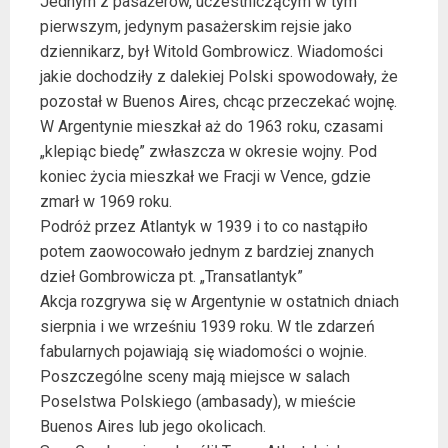
Jednym z pasażerów, uczestniczącym w tym
pierwszym, jedynym pasażerskim rejsie jako
dziennikarz, był Witold Gombrowicz. Wiadomości
jakie dochodziły z dalekiej Polski spowodowały, że
pozostał w Buenos Aires, chcąc przeczekać wojnę.
W Argentynie mieszkał aż do 1963 roku, czasami
„klepiąc biedę” zwłaszcza w okresie wojny. Pod
koniec życia mieszkał we Fracji w Vence, gdzie
zmarł w 1969 roku.
Podróż przez Atlantyk w 1939 i to co nastąpiło
potem zaowocowało jednym z bardziej znanych
dzieł Gombrowicza pt. „Transatlantyk”
Akcja rozgrywa się w Argentynie w ostatnich dniach
sierpnia i we wrześniu 1939 roku. W tle zdarzeń
fabularnych pojawiają się wiadomości o wojnie.
Poszczególne sceny mają miejsce w salach
Poselstwa Polskiego (ambasady), w mieście
Buenos Aires lub jego okolicach.