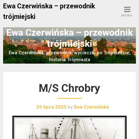
Skip
Ewa Czerwińska – przewodnik
to
trójmiejski
MENU
content
Ewa Czerwińska – przewodnik
trójmiejski
Ewa Czerwińska, przewodnik, wycieczki po Trójmieście,
historia Trójmiasta
M/S Chrobry
29 lipca 2025
by
Ewa Czerwińska