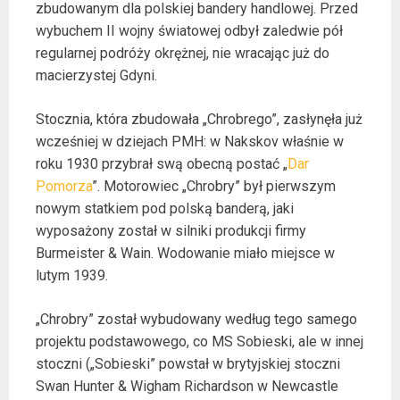
zbudowanym dla polskiej bandery handlowej. Przed
wybuchem II wojny światowej odbył zaledwie pół
regularnej podróży okrężnej, nie wracając już do
macierzystej Gdyni.
Stocznia, która zbudowała „Chrobrego”, zasłynęła już
wcześniej w dziejach PMH: w Nakskov właśnie w
roku 1930 przybrał swą obecną postać „
Dar
Pomorza
”. Motorowiec „Chrobry” był pierwszym
nowym statkiem pod polską banderą, jaki
wyposażony został w silniki produkcji firmy
Burmeister & Wain. Wodowanie miało miejsce w
lutym 1939.
„Chrobry” został wybudowany według tego samego
projektu podstawowego, co MS Sobieski, ale w innej
stoczni („Sobieski” powstał w brytyjskiej stoczni
Swan Hunter & Wigham Richardson w Newcastle