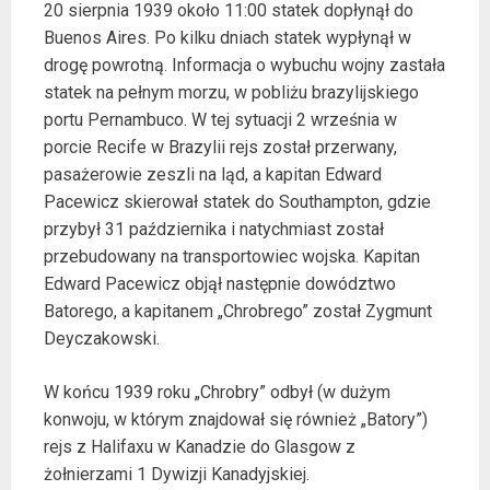
20 sierpnia 1939 około 11:00 statek dopłynął do
Buenos Aires. Po kilku dniach statek wypłynął w
drogę powrotną. Informacja o wybuchu wojny zastała
statek na pełnym morzu, w pobliżu brazylijskiego
portu Pernambuco. W tej sytuacji 2 września w
porcie Recife w Brazylii rejs został przerwany,
pasażerowie zeszli na ląd, a kapitan Edward
Pacewicz skierował statek do Southampton, gdzie
przybył 31 października i natychmiast został
przebudowany na transportowiec wojska. Kapitan
Edward Pacewicz objął następnie dowództwo
Batorego, a kapitanem „Chrobrego” został Zygmunt
Deyczakowski.
W końcu 1939 roku „Chrobry” odbył (w dużym
konwoju, w którym znajdował się również „Batory”)
rejs z Halifaxu w Kanadzie do Glasgow z
żołnierzami 1 Dywizji Kanadyjskiej.