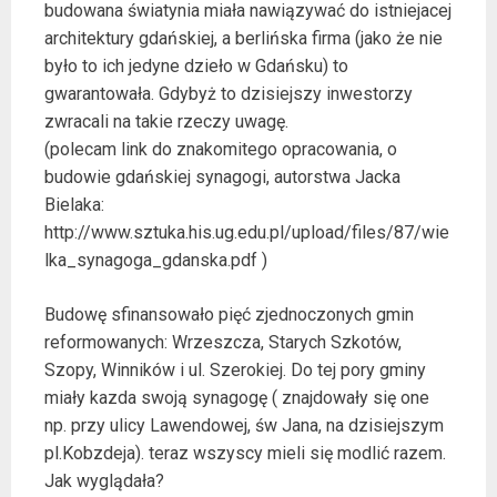
budowana światynia miała nawiązywać do istniejacej
architektury gdańskiej, a berlińska firma (jako że nie
było to ich jedyne dzieło w Gdańsku) to
gwarantowała. Gdybyż to dzisiejszy inwestorzy
zwracali na takie rzeczy uwagę.
(polecam link do znakomitego opracowania, o
budowie gdańskiej synagogi, autorstwa Jacka
Bielaka:
http://www.sztuka.his.ug.edu.pl/upload/files/87/wie
lka_synagoga_gdanska.pdf )
Budowę sfinansowało pięć zjednoczonych gmin
reformowanych: Wrzeszcza, Starych Szkotów,
Szopy, Winników i ul. Szerokiej. Do tej pory gminy
miały kazda swoją synagogę ( znajdowały się one
np. przy ulicy Lawendowej, św Jana, na dzisiejszym
pl.Kobzdeja). teraz wszyscy mieli się modlić razem.
Jak wyglądała?