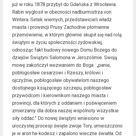
już w roku 1878 przybył do Gdańska z Wrocławia.
Rabin wygłosił w obecności nadburmistrza von
Wintera. Setek wiernych, przedstawicieli władz
miasta i prowincji Prusy Zachodnie płomienne
przemówienie, w którym głównie skupił się nad rolą
świątyni w życiu społeczności żydowskiej,
odnosząc fakt budowy nowego Domu Bożego do
dziejów Świątyni Salomona w Jerozolimie. Swoją
mowę zakończył wezwaniem do Boga : „panie,
pobłogosław cesarzowi i Rzeszy, królowi i
ojczyźnie, pobłogosław obywatelom naszego
dostojnego książęcego szczepu, pobłogosław
przywódcom i kierownikom naszego miasta i
prowincji, dla których z oddaniem i poświęceniem
zmierzamy dla dobra naszej wspólnoty wszystkie
siły oddać.” Do nowej świątyni wniesiono w
uroczystej procesji święte zwoje Tory, umieszczono
je w aron ha-kodesz i zapalono wieczne światła. Od