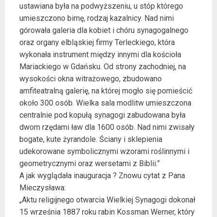
ustawiana była na podwyższeniu, u stóp którego
umieszczono bimę, rodzaj kazalnicy. Nad nimi
górowała galeria dla kobiet i chóru synagogalnego
oraz organy elbląskiej firmy Terleckiego, która
wykonała instrument między innymi dla kościoła
Mariackiego w Gdańsku. Od strony zachodniej, na
wysokości okna witrażowego, zbudowano
amfiteatralną galerię, na której mogło się pomieścić
około 300 osób. Wielka sala modlitw umieszczona
centralnie pod kopułą synagogi zabudowana była
dwom rzędami ław dla 1600 osób. Nad nimi zwisały
bogate, kute żyrandole. Ściany i sklepienia
udekorowane symbolicznymi wzorami roślinnymi i
geometrycznymi oraz wersetami z Biblii.”
A jak wyglądała inauguracja ? Znowu cytat z Pana
Mieczysława:
„Aktu religijnego otwarcia Wielkiej Synagogi dokonał
15 września 1887 roku rabin Kossman Werner, który