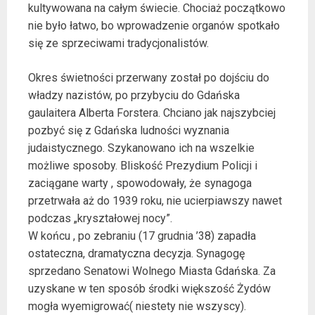
kultywowana na całym świecie. Chociaż początkowo
nie było łatwo, bo wprowadzenie organów spotkało
się ze sprzeciwami tradycjonalistów.
Okres świetności przerwany został po dojściu do
władzy nazistów, po przybyciu do Gdańska
gaulaitera Alberta Forstera. Chciano jak najszybciej
pozbyć się z Gdańska ludności wyznania
judaistycznego. Szykanowano ich na wszelkie
możliwe sposoby. Bliskość Prezydium Policji i
zaciągane warty , spowodowały, że synagoga
przetrwała aż do 1939 roku, nie ucierpiawszy nawet
podczas „kryształowej nocy”.
W końcu , po zebraniu (17 grudnia ’38) zapadła
ostateczna, dramatyczna decyzja. Synagogę
sprzedano Senatowi Wolnego Miasta Gdańska. Za
uzyskane w ten sposób środki większość Żydów
mogła wyemigrować( niestety nie wszyscy).