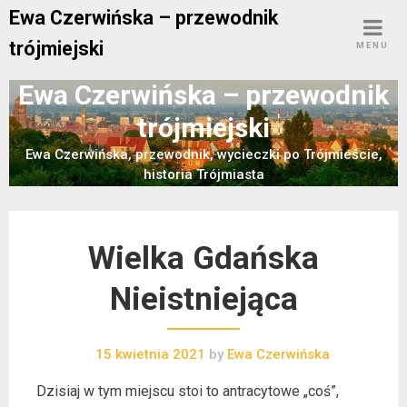
Skip
Ewa Czerwińska – przewodnik
to
trójmiejski
MENU
content
Ewa Czerwińska – przewodnik
trójmiejski
Ewa Czerwińska, przewodnik, wycieczki po Trójmieście,
historia Trójmiasta
Wielka Gdańska
Nieistniejąca
15 kwietnia 2021
by
Ewa Czerwińska
Dzisiaj w tym miejscu stoi to antracytowe „coś”,