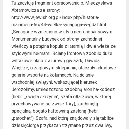
Tu zacytuję fragment opracowania p. Mieczysława
Abramowicza ze strony:
http://www.jewish.org.pl/index.php/historia-
mainmenu-66/44-wielka-synagoga-w-gda.html
„Synagogę wzniesiono w stylu neorenesansowym.
Monumentalny budynek od strony zachodniej
wieńczyła potężna kopuła z latarnią i dwie wieże ze
stylowymi hełmami. Ścianę frontową zdobiło duże
witrażowe okno z ażurową gwiazdą Dawida.
Wnętrze, o żaglowym sklepieniu, otaczały arkadowe
galerie wsparte na kolumnach. Na ścianie
wschodniej świątyni, wskazującej kierunek
Jerozolimy, umieszczono ozdobną aron ha-kodesz
(hebr.: „święta skrzynia”, szafa ołtarzowa, w której
przechowywane są zwoje Tory), zasłoniętą
specjalną, bogato haftowaną zasłoną (hebr.:
„parochet”). Szafa, nad którą znajdowały się tablice
dziesięciorga przykazań trzymane przez dwa lwy,