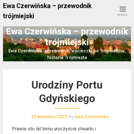
Skip
Ewa Czerwińska – przewodnik
to
trójmiejski
MENU
content
Ewa Czerwińska – przewodnik
trójmiejski
Ewa Czerwińska, przewodnik, wycieczki po Trójmieście,
historia Trójmiasta
Urodziny Portu
Gdyńskiego
29 kwietnia 2022
by
Ewa Czerwińska
Prawie sto lat temu uroczyście otwarto i