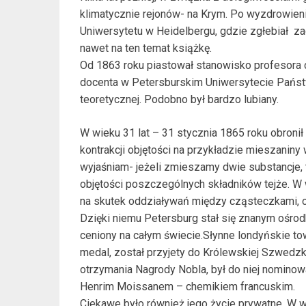
klimatycznie rejonów- na Krym. Po wyzdrowieni
Uniwersytetu w Heidelbergu, gdzie zgłebiał z
nawet na ten temat książkę.
Od 1863 roku piastował stanowisko profesora 
docenta w Petersburskim Uniwersytecie Państ
teoretycznej. Podobno był bardzo lubiany.
W wieku 31 lat – 31 stycznia 1865 roku obronił
kontrakcji objętości na przykładzie mieszaniny 
wyjaśniam- jeżeli zmieszamy dwie substancje,
objętości poszczególnych składników tejże. W 
na skutek oddziaływań między cząsteczkami, o
Dzięki niemu Petersburg stał się znanym ośr
ceniony na całym świecie.Słynne londyńskie t
medal, został przyjety do Królewskiej Szwedzki
otrzymania Nagrody Nobla, był do niej nominow
Henrim Moissanem – chemikiem francuskim.
Ciekawe było również jego życie prywatne. W wi