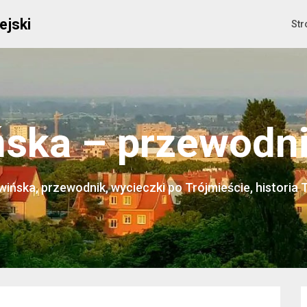
ejski
Str
ska – przewodnik
ińska, przewodnik, wycieczki po Trójmieście, historia 