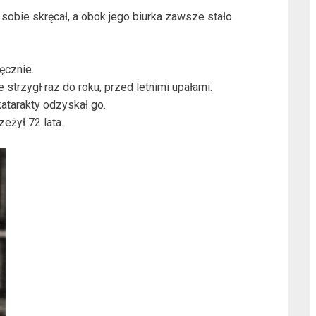
obie skręcał, a obok jego biurka zawsze stało
ęcznie.
 strzygł raz do roku, przed letnimi upałami.
katarakty odzyskał go.
eżył 72 lata.