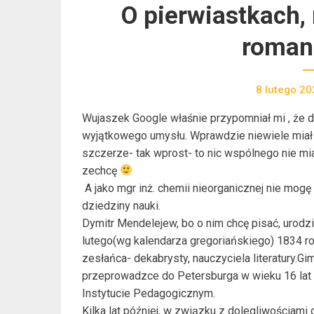
O pierwiastkach, 
roman
8 lutego 20
Wujaszek Google właśnie przypomniał mi , że dz
wyjątkowego umysłu. Wprawdzie niewiele miał
szczerze- tak wprost- to nic wspólnego nie mia
zechcę
A jako mgr inż. chemii nieorganicznej nie mo
dziedziny nauki.
Dymitr Mendelejew, bo o nim chcę pisać, urodzi
lutego(wg kalendarza gregoriańskiego) 1834 r
zesłańca- dekabrysty, nauczyciela literatury.
przeprowadzce do Petersburga w wieku 16 lat
Instytucie Pedagogicznym.
Kilka lat później, w związku z dolegliwościami 