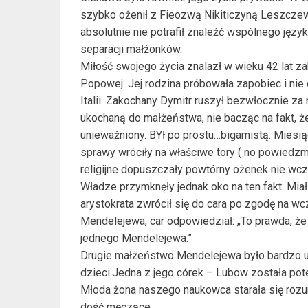
szybko ożenił z Fieozwą Nikiticzyną Leszczewą
absolutnie nie potrafił znaleźć wspólnego jęz
separacji małżonków.
Miłość swojego życia znalazł w wieku 42 lat za
Popowej. Jej rodzina próbowała zapobiec i nie
Italii. Zakochany Dymitr ruszył bezwłocznie 
ukochaną do małżeństwa, nie bacząc na fakt, ż
unieważniony. BYł po prostu…bigamistą. Miesią
sprawy wróciły na właściwe tory ( no powiedz
religijne dopuszczały powtórny ożenek nie wcze
Władze przymknęły jednak oko na ten fakt. Mia
arystokrata zwrócił się do cara po zgodę na wc
Mendelejewa, car odpowiedział: „To prawda, ż
jednego Mendelejewa.”
Drugie małżeństwo Mendelejewa było bardzo ud
dzieci.Jedna z jego córek – Lubow została po
Młoda żona naszego naukowca starała się rozum
dość męczące.