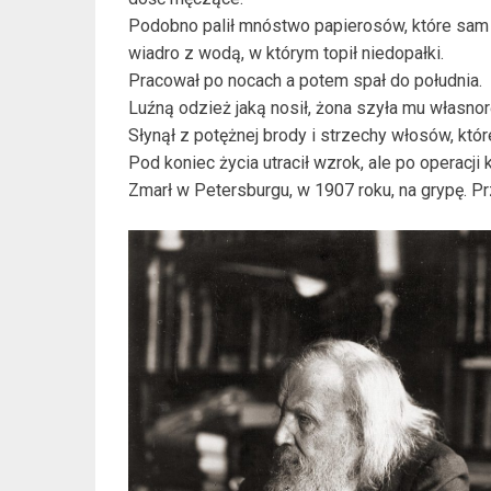
Podobno palił mnóstwo papierosów, które sam s
wiadro z wodą, w którym topił niedopałki.
Pracował po nocach a potem spał do południa.
Luźną odzież jaką nosił, żona szyła mu własnor
Słynął z potężnej brody i strzechy włosów, które
Pod koniec życia utracił wzrok, ale po operacji 
Zmarł w Petersburgu, w 1907 roku, na grypę. Prz