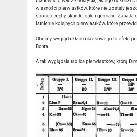
stanowiło o wadze odkrycia, jakiego dokonał D
własności pierwiastków, które nie zostały jes
sposób cechy skandu, galu i germanu. Zasada d
istnienie kolejnych pierwiastków, które przewi
Obecny wygląd układu okresowego to efekt pod
Bohra.
A tak wyglądała tablica pierwiastków, którą Di