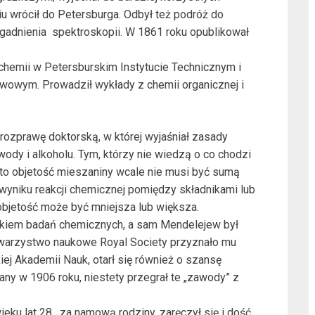
u wrócił do Petersburga. Odbył też podróż do
agadnienia spektroskopii. W 1861 roku opublikował
chemii w Petersburskim Instytucie Technicznym i
wowym. Prowadził wykłady z chemii organicznej i
 rozprawę doktorską, w której wyjaśniał zasady
wody i alkoholu. Tym, którzy nie wiedzą o co chodzi
 to objetość mieszaniny wcale nie musi być sumą
wyniku reakcji chemicznej pomiędzy składnikami lub
bjetość może być mniejsza lub większa.
odkiem badań chemicznych, a sam Mendelejew był
owarzystwo naukowe Royal Society przyznało mu
ej Akademii Nauk, otarł się również o szansę
any w 1906 roku, niestety przegrał te „zawody” z
eku lat 28 , za namową rodziny, zaręczył się i dość