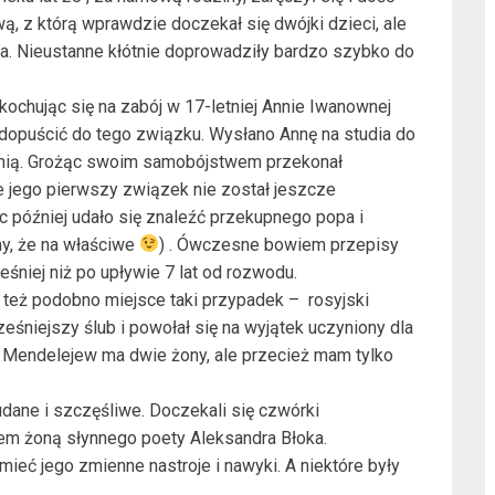
, z którą wprawdzie doczekał się dwójki dzieci, ale
yka. Nieustanne kłótnie doprowadziły bardzo szybko do
kochując się na zabój w 17-letniej Annie Iwanownej
 dopuścić do tego związku. Wysłano Annę na studia do
za nią. Grożąc swoim samobójstwem przekonał
e jego pierwszy związek nie został jeszcze
c później udało się znaleźć przekupnego popa i
my, że na właściwe
) . Ówczesne bowiem przepisy
śniej niż po upływie 7 lat od rozwodu.
ł też podobno miejsce taki przypadek – rosyjski
ześniejszy ślub i powołał się na wyjątek uczyniony dla
e Mendelejew ma dwie żony, ale przecież mam tylko
ane i szczęśliwe. Doczekali się czwórki
tem żoną słynnego poety Aleksandra Błoka.
ieć jego zmienne nastroje i nawyki. A niektóre były