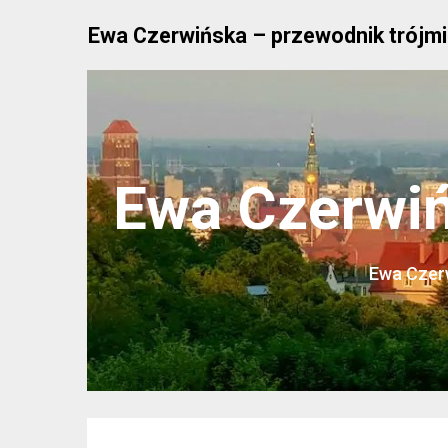
Skip
Ewa Czerwińska – przewodnik trójmi
to
content
Ewa Czerwiń
Ewa Czerw