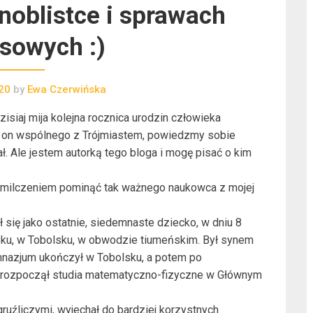
noblistce i sprawach
sowych :)
20
by
Ewa Czerwińska
isiaj mija kolejna rocznica urodzin człowieka
 on wspólnego z Trójmiastem, powiedzmy sobie
ł. Ale jestem autorką tego bloga i mogę pisać o kim
gę milczeniem pominąć tak ważnego naukowca z mojej
ł się jako ostatnie, siedemnaste dziecko, w dniu 8
oku, w Tobolsku, w obwodzie tiumeńskim. Był synem
Gimnazjum ukończył w Tobolsku, a potem po
 rozpoczął studia matematyczno-fizyczne w Głównym
gruźliczymi, wyjechał do bardziej korzystnych