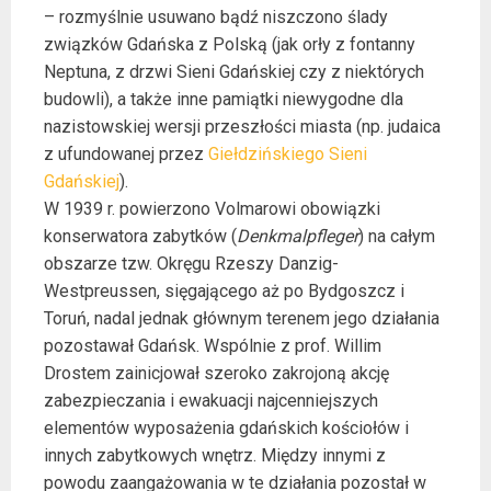
– rozmyślnie usuwano bądź niszczono ślady
związków Gdańska z Polską (jak orły z fontanny
Neptuna, z drzwi Sieni Gdańskiej czy z niektórych
budowli), a także inne pamiątki niewygodne dla
nazistowskiej wersji przeszłości miasta (np. judaica
z ufundowanej przez
Giełdzińskiego
Sieni
Gdańskiej
).
W 1939 r. powierzono Volmarowi obowiązki
konserwatora zabytków (
Denkmalpfleger
) na całym
obszarze tzw. Okręgu Rzeszy Danzig-
Westpreussen, sięgającego aż po Bydgoszcz i
Toruń, nadal jednak głównym terenem jego działania
pozostawał Gdańsk. Wspólnie z prof. Willim
Drostem zainicjował szeroko zakrojoną akcję
zabezpieczania i ewakuacji najcenniejszych
elementów wyposażenia gdańskich kościołów i
innych zabytkowych wnętrz. Między innymi z
powodu zaangażowania w te działania pozostał w