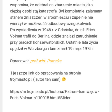
wspomina, że odebrał on zburzenie miasta jako
ciężką osobistą katastrofę. Był kompletnie załamany
stanem zniszczeń w śródmieściu i zupełnie nie
wierzył w możliwość odbudowy czegokolwiek.
Po wysiedleniu w 1946 r. z Gdańska, dr inż. Erich
Volmar trafił do Berlina, gdzie znalazł zatrudnienie
przy pracach konserwatorskich. Ostatnie lata życia
spędził w Würzburgu i tam zmarł 19 maja 1975 r.
Opracował:
prof.wirt. Pumeks
I jeszcze link do opracowania na stronie
trojmiasto.pl, ( autor ten sam)
https://m.trojmiasto.pl/historia/Patroni-tramwajow-
Erich-Volmar-n110015.html#Slider