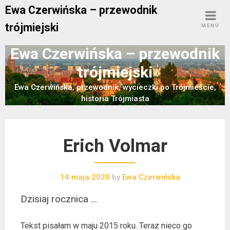
Skip
Ewa Czerwińska – przewodnik
to
trójmiejski
MENU
content
Ewa Czerwińska – przewodnik
trójmiejski
Ewa Czerwińska, przewodnik, wycieczki po Trójmieście,
historia Trójmiasta
Erich Volmar
14 maja 2020
by
Ewa Czerwińska
Dzisiaj rocznica ...
Tekst pisałam w maju 2015 roku. Teraz nieco go