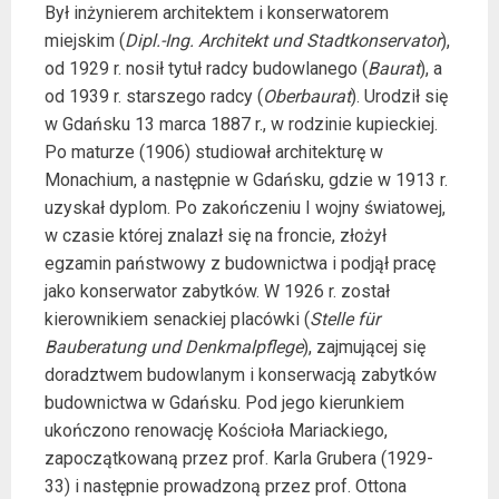
Był inżynierem architektem i konserwatorem
miejskim (
Dipl.-Ing. Architekt und Stadtkonservator
),
od 1929 r. nosił tytuł radcy budowlanego (
Baurat
), a
od 1939 r. starszego radcy (
Oberbaurat
). Urodził się
w Gdańsku 13 marca 1887 r., w rodzinie kupieckiej.
Po maturze (1906) studiował architekturę w
Monachium, a następnie w Gdańsku, gdzie w 1913 r.
uzyskał dyplom. Po zakończeniu I wojny światowej,
w czasie której znalazł się na froncie, złożył
egzamin państwowy z budownictwa i podjął pracę
jako konserwator zabytków. W 1926 r. został
kierownikiem senackiej placówki (
Stelle für
Bauberatung und Denkmalpflege
), zajmującej się
doradztwem budowlanym i konserwacją zabytków
budownictwa w Gdańsku. Pod jego kierunkiem
ukończono renowację Kościoła Mariackiego,
zapoczątkowaną przez prof. Karla Grubera (1929-
33) i następnie prowadzoną przez prof. Ottona