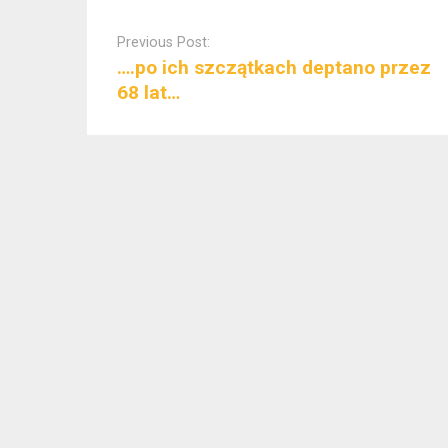
Post
navigation
Previous Post:
….po ich szczątkach deptano przez
68 lat…