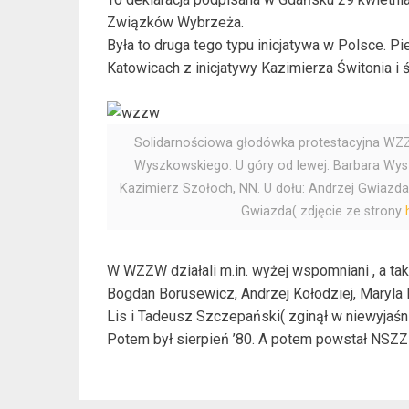
Związków Wybrzeża.
Była to druga tego typu inicjatywa w Polsce. 
Katowicach z inicjatywy Kazimierza Świtonia 
Solidarnościowa głodówka protestacyjna WZZ
Wyszkowskiego. U góry od lewej: Barbara Wy
Kazimierz Szołoch, NN. U dołu: Andrzej Gwiazd
Gwiazda( zdjęcie ze strony
W WZZW działali m.in. wyżej wspomniani , a t
Bogdan Borusewicz, Andrzej Kołodziej, Maryla
Lis i Tadeusz Szczepański( zginął w niewyjaśn
Potem był sierpień ’80. A potem powstał NSZZ