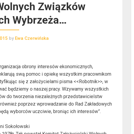
Wolnych Związków
ch Wybrzeża…
2015
by
Ewa Czerwińska
ganizacja obrony interesów ekonomicznych,
eklarują swą pomoc i opiekę wszystkim pracownikom
ntyfikując się z założycielami pisma <<Robotnik>>, w
wać będziemy o naszej pracy. Wzywamy wszystkich
ków do tworzenia niezależnych przedstawicielstw
e również poprzez wprowadzanie do Rad Zakładowych
będą wyborców uczciwie, broniąc ich interesów”.
oni Sokołowski
 1978r. Tak powstał Komitet Założycielski Wolnych