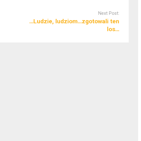
Next Post:
…Ludzie, ludziom…zgotowali ten
los…