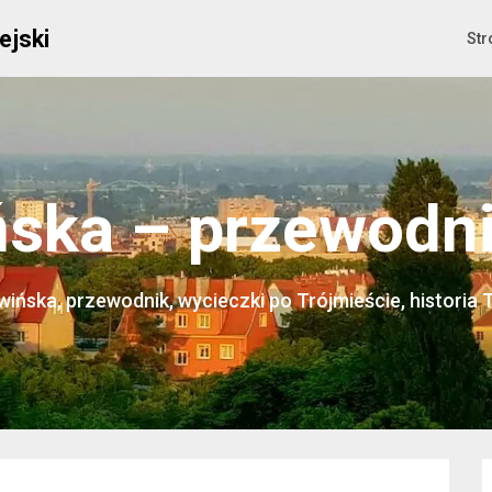
ejski
Str
ska – przewodnik
ińska, przewodnik, wycieczki po Trójmieście, historia 