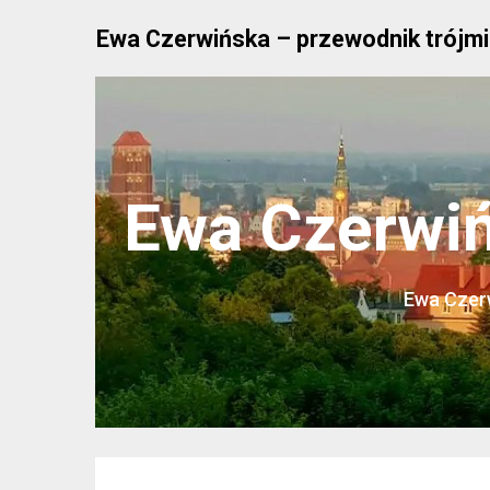
Skip
Ewa Czerwińska – przewodnik trójmi
to
content
Ewa Czerwiń
Ewa Czerw