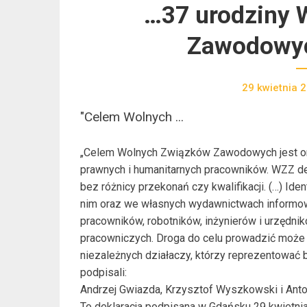
…37 urodziny 
Zawodowy
29 kwietnia 
"Celem Wolnych ...
„Celem Wolnych Związków Zawodowych jest or
prawnych i humanitarnych pracowników. WZZ d
bez różnicy przekonań czy kwalifikacji. (…) Ide
nim oraz we własnych wydawnictwach informo
pracowników, robotników, inżynierów i urzędni
pracowniczych. Droga do celu prowadzić moż
niezależnych działaczy, którzy reprezentować 
podpisali:
Andrzej Gwiazda, Krzysztof Wyszkowski i Ant
To deklaracja podpisana w Gdańsku 29 kwietnia