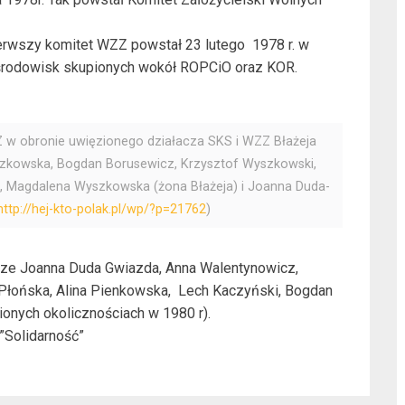
Pierwszy komitet WZZ powstał 23 lutego 1978 r. w
i środowisk skupionych wokół ROPCiO oraz KOR.
 w obronie uwięzionego działacza SKS i WZZ Błażeja
szkowska, Bogdan Borusewicz, Krzysztof Wyszkowski,
a, Magdalena Wyszkowska (żona Błażeja) i Joanna Duda-
http://hej-kto-polak.pl/wp/?p=21762
)
akze Joanna Duda Gwiazda, Anna Walentynowicz,
 Płońska, Alina Pienkowska, Lech Kaczyński, Bogdan
ionych okolicznościach w 1980 r).
”Solidarność”