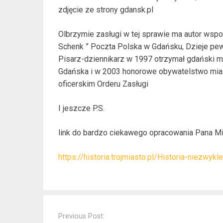
zdjęcie ze strony gdansk.pl
Olbrzymie zasługi w tej sprawie ma autor wspo
Schenk ” Poczta Polska w Gdańsku, Dzieje p
Pisarz-dziennikarz w 1997 otrzymał gdański m
Gdańska i w 2003 honorowe obywatelstwo mia
oficerskim Orderu Zasługi
I jeszcze P.S.
link do bardzo ciekawego opracowania Pana Mic
https://historia.trojmiasto.pl/Historia-niezwy
Post
navigation
Previous Post: