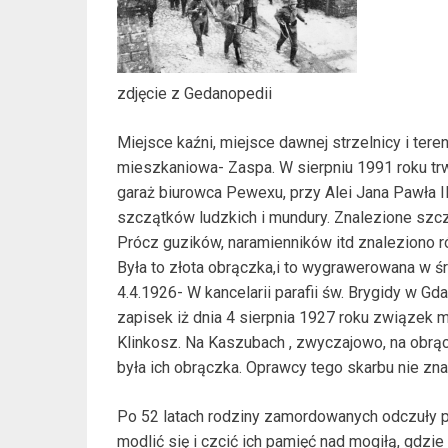
zdjęcie z Gedanopedii
Miejsce kaźni, miejsce dawnej strzelnicy i tere
mieszkaniowa- Zaspa. W sierpniu 1991 roku t
garaż biurowca Pewexu, przy Alei Jana Pawła I
szczątków ludzkich i mundury. Znalezione szczą
Prócz guzików, naramienników itd znaleziono r
Była to złota obrączka,i to wygrawerowana w środ
4.4.1926- W kancelarii parafii św. Brygidy w G
zapisek iż dnia 4 sierpnia 1927 roku związek 
Klinkosz. Na Kaszubach , zwyczajowo, na obrąc
była ich obrączka. Oprawcy tego skarbu nie znal
Po 52 latach rodziny zamordowanych odczuły 
modlić się i czcić ich pamięć nad mogiłą, gdzi