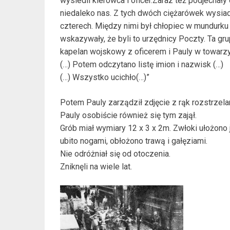
wysiedli kierowca i oficer.Zaraz też podjechały
niedaleko nas. Z tych dwóch ciężarówek wysia
czterech. Między nimi był chłopiec w mundurku 
wskazywały, że byli to urzędnicy Poczty. Ta gr
kapelan wojskowy z oficerem i Pauly w towar
(…) Potem odczytano listę imion i nazwisk (…)
(…) Wszystko ucichło(…)”
Potem Pauly zarządził zdjęcie z rąk rozstrzela
Pauly osobiście również się tym zajął.
Grób miał wymiary 12 x 3 x 2m. Zwłoki ułożono
ubito nogami, obłożono trawą i gałęziami.
Nie odróżniał się od otoczenia.
Zniknęli na wiele lat.