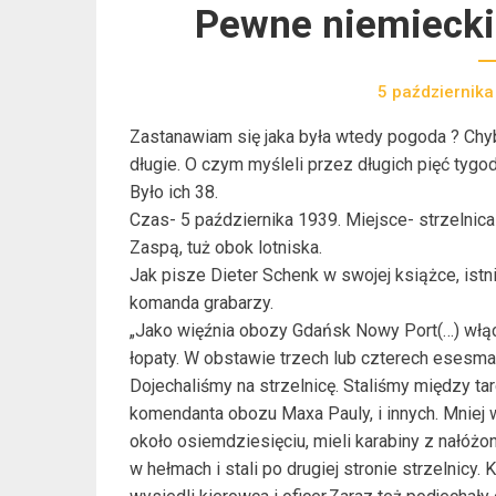
Pewne niemiecki
5 października
Zastanawiam się jaka była wtedy pogoda ? Chyba
długie. O czym myśleli przez długich pięć tyg
Było ich 38.
Czas- 5 października 1939. Miejsce- strzelni
Zaspą, tuż obok lotniska.
Jak pisze Dieter Schenk w swojej książce, istn
komanda grabarzy.
„Jako więźnia obozy Gdańsk Nowy Port(…) włąc
łopaty. W obstawie trzech lub czterech esesm
Dojechaliśmy na strzelnicę. Staliśmy między ta
komendanta obozu Maxa Pauly, i innych. Mniej wi
około osiemdziesięciu, mieli karabiny z nałóżo
w hełmach i stali po drugiej stronie strzelnic