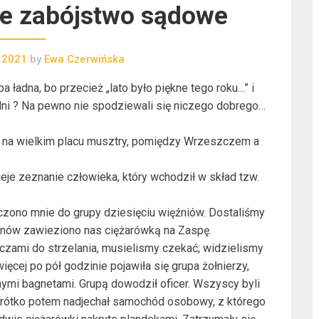
e zabójstwo sądowe
 2021
by
Ewa Czerwińska
 ładna, bo przecież „lato było piękne tego roku…” i
odni ? Na pewno nie spodziewali się niczego dobrego…
ca na wielkim placu musztry, pomiędzy Wrzeszczem a
ieje zeznanie człowieka, który wchodził w skład tzw.
zono mnie do grupy dziesięciu więźniów. Dostaliśmy
anów zawieziono nas ciężarówką na Zaspę.
rczami do strzelania, musielismy czekać; widzielismy
ęcej po pół godzinie pojawiła się grupa żołnierzy,
nymi bagnetami. Grupą dowodził oficer. Wszyscy byli
y. Krótko potem nadjechał samochód osobowy, z którego