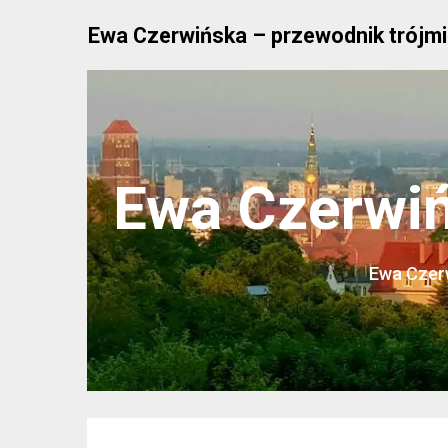
Skip
Ewa Czerwińska – przewodnik trójmi
to
content
Ewa Czerwiń
Ewa Czerw