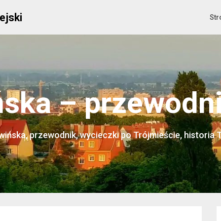
ejski
Str
ska – przewodnik
ińska, przewodnik, wycieczki po Trójmieście, historia 