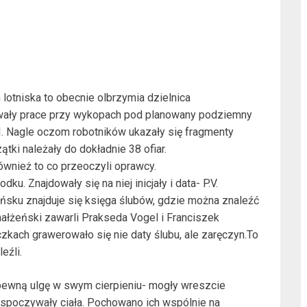
n lotniska to obecnie olbrzymia dzielnica
rwały prace przy wykopach pod planowany podziemny
I. Nagle oczom robotników ukazały się fragmenty
tki należały do dokładnie 38 ofiar.
ównież to co przeoczyli oprawcy.
ku. Znajdowały się na niej inicjały i data- P.V.
dańsku znajduje się księga ślubów, gdzie można znaleźć
małżeński zawarli Prakseda Vogel i Franciszek
zkach grawerowało się nie daty ślubu, ale zaręczyn.To
eźli.
pewną ulgę w swym cierpieniu- mogły wreszcie
e spoczywały ciała. Pochowano ich wspólnie na