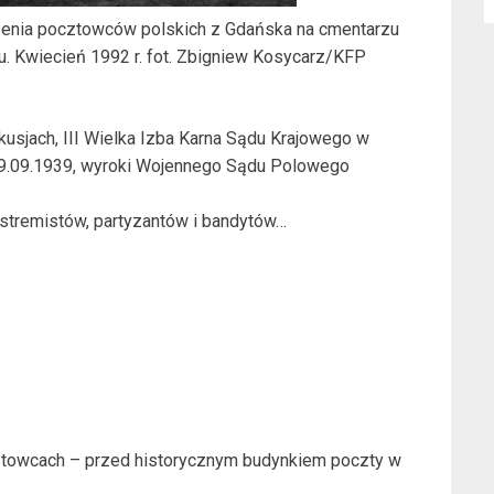
zenia pocztowców polskich z Gdańska na cmentarzu
u. Kwiecień 1992 r. fot. Zbigniew Kosycarz/KFP
skusjach, III Wielka Izba Karna Sądu Krajowego w
 29.09.1939, wyroki Wojennego Sądu Polowego
kstremistów, partyzantów i bandytów…
cztowcach – przed historycznym budynkiem poczty w