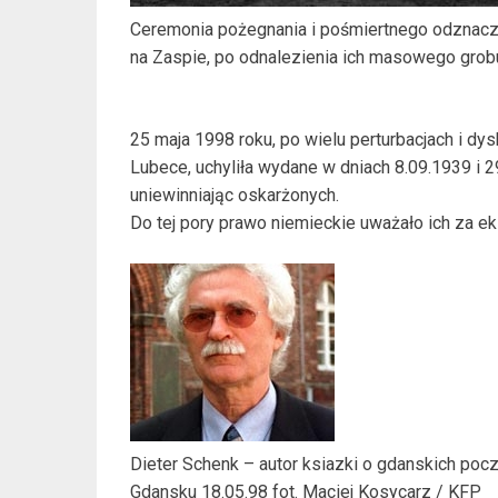
Ceremonia pożegnania i pośmiertnego odznac
na Zaspie, po odnalezienia ich masowego grob
25 maja 1998 roku, po wielu perturbacjach i dy
Lubece, uchyliła wydane w dniach 8.09.1939 i
uniewinniając oskarżonych.
Do tej pory prawo niemieckie uważało ich za e
Dieter Schenk – autor ksiazki o gdanskich po
Gdansku 18.05.98 fot. Maciej Kosycarz / KFP