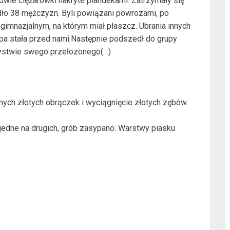
 dwie ciężarówki nakryte plandekami. Zatrzymały się
dło 38 mężczyzn. Byli powiązani powrozami, po
gimnazjalnym, na którym miał płaszcz. Ubrania innych
upa stała przed nami.Następnie podszedł do grupy
zystwie swego przełozonego(…)
nych złotych obrączek i wyciągnięcie złotych zębów.
 jedne na drugich, grób zasypano. Warstwy piasku