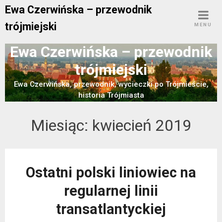
Skip
Ewa Czerwińska – przewodnik
to
trójmiejski
MENU
content
Ewa Czerwińska – przewodnik
trójmiejski
Ewa Czerwińska, przewodnik, wycieczki po Trójmieście,
historia Trójmiasta
Miesiąc:
kwiecień 2019
Ostatni polski liniowiec na
regularnej linii
transatlantyckiej