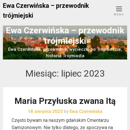
Skip
Ewa Czerwińska – przewodnik
to
trójmiejski
MENU
content
Ewa Czerwińska – przewodnik
trójmiejski
Ewa Czerwińska, przewodnik, wycieczki po Trójmieście,
historia Trójmiasta
Miesiąc:
lipiec 2023
Maria Przyłuska zwana Itą
18 sierpnia 2023
by
Ewa Czerwińska
Często bywam na naszym gdańskim Cmentarzu
Garnizonowym. Nie tylko dlatego, że spoczywa na